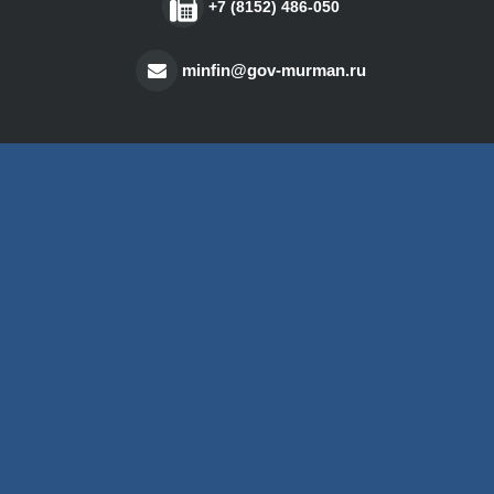
+7 (8152) 486-050
minfin@gov-murman.ru
О портале
Информационно-аналитический портал
бюджетной системы Мурманской области.
Сведения о планировании и исполнении
бюджетов Мурманской области и
муниципальных образований, входящих в ее
состав. Аналитика и справочная информация
о бюджетной системе Российской Федерации.