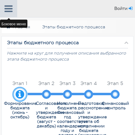
Войти
Боковое меню
Главная
Этапы бюджетного процесса
Этапы бюджетного процесса
Нажмите на круг для получения описания выбранного
этапа бюджетного процесса
Этап 1
Этап 2
Этап 3
Этап 4
Этап 5
Формирование
Согласование
Исполнение
Подготовка,
Финансовый
бюджета
и
бюджета.
рассмотрение
контроль
(июнь -
утверждение
Финансовый
и
октябрь)
бюджета
год
утверждение
(август -
соответствует
отчета об
декабрь)
календарному
исполнении
году и
бюджета