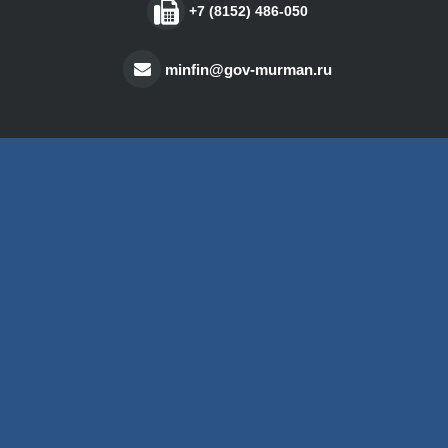
+7 (8152) 486-050
minfin@gov-murman.ru
О портале
Информационно-аналитический портал
бюджетной системы Мурманской области.
Сведения о планировании и исполнении
бюджетов Мурманской области и
муниципальных образований, входящих в ее
состав. Аналитика и справочная информация
о бюджетной системе Российской Федерации.